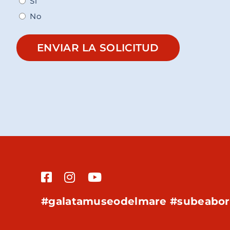
Sí
No
ENVIAR LA SOLICITUD
#galatamuseodelmare #subeabo