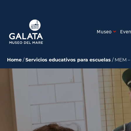
Skip
to
content
Museo
Even
Home
/
Servicios educativos para escuelas
/ MEM –