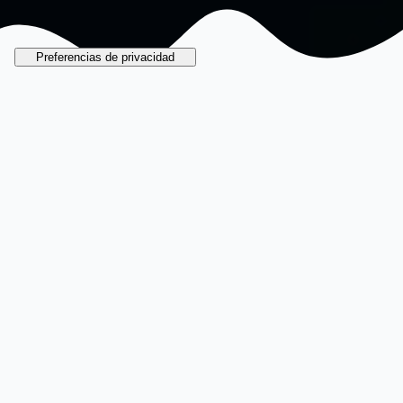
El Galata en
números
Reconstrucciones y escenografías para
«subir a bordò»
y vivir en primera persona
la historia
de la profunda relación entre Génova y el
mar