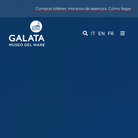
Skip
Comprar billetes
Horarios de apertura
Cómo llegar
to
content
IT
EN
FR
Toggle
Navigati
Museo
Eventos
Servicios educativos
Media
Contactos