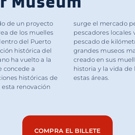
ir Museum
do de un proyecto
sena, donde los
rea de los muelles
na directamente
dentro del Puerto
l ejemplo de los
ión histórica del
es, el Galata ha
ano ha vuelto a la
bre, que narra la
se concede a
e existían en
iones históricas de
estas áreas.
 esta renovación
COMPRA EL BILLETE