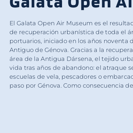
Galata Open A
El Galata Open Air Museum es el resulta
surge el mercado pesquero de la Dár
de recuperación urbanística de toda el á
pescadores locales venden cada maña
portuarios, iniciado en los años noventa 
pescado de kilómetro cero. Siguiendo e
Antiguo de Génova. Gracias a la recuperac
grandes museos marítimos internacional
área de la Antigua Dársena, el tejido urb
creado en sus muelles un museo al aire li
vida tras años de abandono: el atraque 
historia y la vida de los docks portuarios qu
escuelas de vela, pescadores o embarcac
paso por Génova. Como consecuencia de