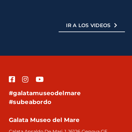
IR A LOS VIDEOS
#galatamuseodelmare
#subeabordo
Galata Museo del Mare
Calata Ansaldo De Mari, 1, 16126 Genova GE