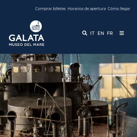
Skip
Comprar billetes
Horarios de apertura
Cómo llegar
to
content
IT
EN
FR
Toggle
Navigati
Museo
Eventos
Servicios educativos
Media
Contactos