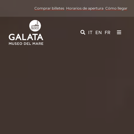
Skip
Comprar billetes
Horarios de apertura
Cómo llegar
to
content
IT
EN
FR
Toggle
Navigati
Museo
Eventos
Servicios educativos
Media
Contactos