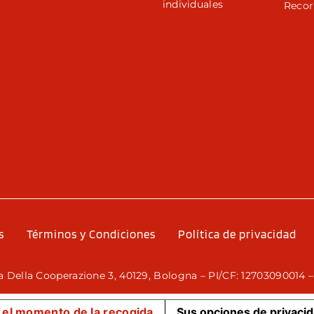
individuales
Recor
r
s
Términos y Condiciones
Política de privacidad
 Della Cooperazione 3, 40129, Bologna – PI/CF: 12703090014 –
 el momento de la recogida
Sus opciones de privaci