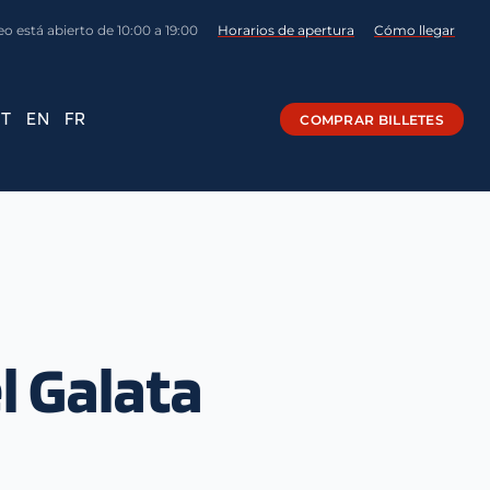
o está abierto de 10:00 a 19:00
Horarios de apertura
Cómo llegar
IT
EN
FR
COMPRAR BILLETES
l Galata