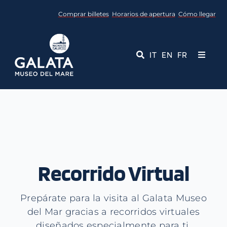
Skip
Comprar billetes
Horarios de apertura
Cómo llegar
to
content
IT
EN
FR
Toggle
Navigati
Museo
Eventos
Servicios educativos
Recorrido Virtual
Media
Prepárate para la visita al Galata Museo
Contactos
del Mar gracias a recorridos virtuales
diseñados especialmente para ti.