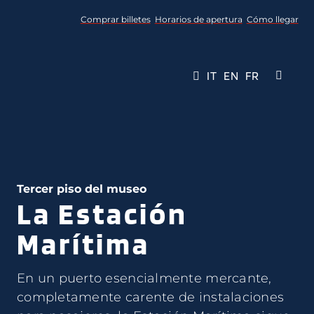
Skip
Comprar billetes
Horarios de apertura
Cómo llegar
to
content
IT
EN
FR
Toggle
Navigati
Museo
Event
Tercer piso del museo
La Estación
Servic
Marítima
Media
En un puerto esencialmente mercante,
Conta
completamente carente de instalaciones